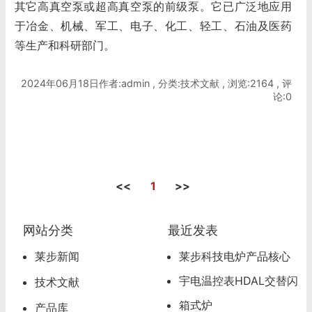
其它高真空泵或超高真空泵的前级泵。它已广泛地应用
于冶金、机械、军工、电子、化工、轻工、石油及医药
等生产和科研部门。
2024年06月18日作者:admin , 分类:技术文献 , 浏览:2164 , 评
论:0
<<
1
>>
网站分类
最近发表
莱步新闻
莱步科技电炉产品核心
超级卖点
宇电温控表HDAL交替闪
技术文献
烁，超温报警怎么办
箱式炉
产品库