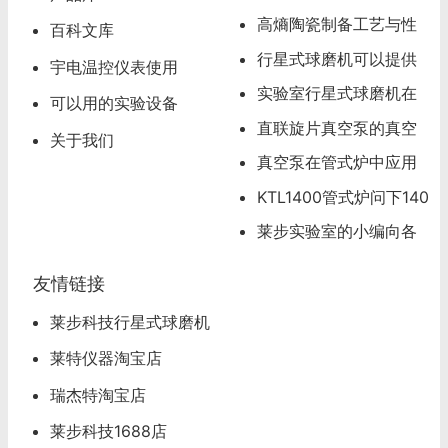
高熵陶瓷制备工艺与性
百科文库
能分析
行星式球磨机可以提供
宇电温控仪表使用
试磨服务
实验室行星式球磨机在
可以用的实验设备
材料研发领域的应用
直联旋片真空泵的真空
关于我们
度可以达到多少
真空泵在管式炉中应用
应该注意的问题
KTL1400管式炉问下140
0度管式炉怎么操作
莱步实验室的小编向各
位看官道歉
友情链接
莱步科技行星式球磨机
莱特仪器淘宝店
瑞杰特淘宝店
莱步科技1688店